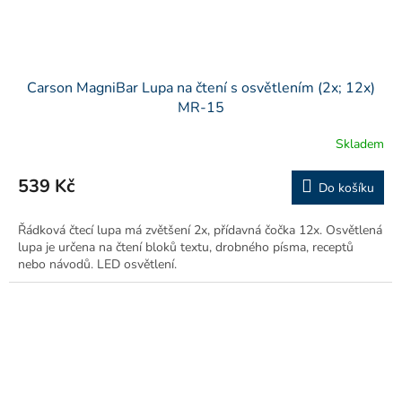
Carson MagniBar Lupa na čtení s osvětlením (2x; 12x)
MR-15
Skladem
539 Kč
Do košíku
Řádková čtecí lupa má zvětšení 2x, přídavná čočka 12x. Osvětlená
lupa je určena na čtení bloků textu, drobného písma, receptů
nebo návodů. LED osvětlení.