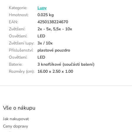
Kategorie
:
Lupy
Hmotnost
:
0.025 kg
EAN
:
4250138224670
Zvětšení
:
2x - 5x, 5,5x - 10x
Osvětlení
:
LED
Zvětšení lupy
:
3x / 10x
Příslušenství
:
plastové pouzdro
Osvětlení
:
LED
Baterie
:
3 knoflíkové (součástí balení)
Rozměry (cm)
:
16.00 x 2.50 x 1.00
Z
á
p
a
Vše o nákupu
t
Jak nakupovat
í
Ceny dopravy