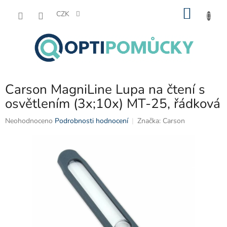
Přejít
NÁKU
na
CZK
obsah
KOŠÍK
Carson MagniLine Lupa na čtení s
osvětlením (3x;10x) MT-25, řádková
Průměrné
Neohodnoceno
Podrobnosti hodnocení
Značka:
Carson
hodnocení
produktu
je
0,0
z
5
hvězdiček.