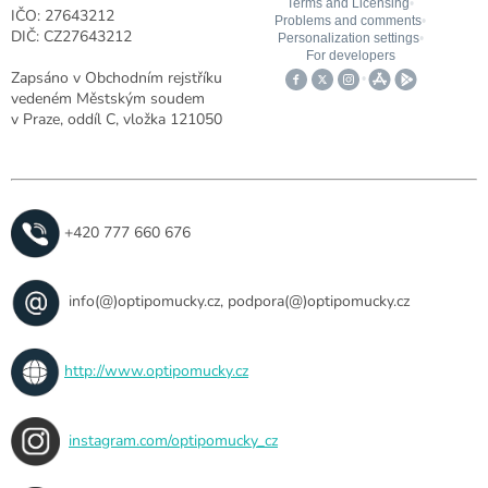
IČO: 27643212
DIČ: CZ27643212
Zapsáno v Obchodním rejstříku
vedeném Městským soudem
v Praze, oddíl C, vložka 121050
+420 777 660 676
info(@)optipomucky.cz, podpora(@)optipomucky.cz
http://www.optipomucky.cz
instagram.com/optipomucky_cz