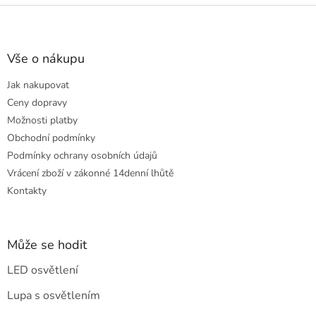
Z
á
p
a
Vše o nákupu
t
Jak nakupovat
í
Ceny dopravy
Možnosti platby
Obchodní podmínky
Podmínky ochrany osobních údajů
Vrácení zboží v zákonné 14denní lhůtě
Kontakty
Může se hodit
LED osvětlení
Lupa s osvětlením