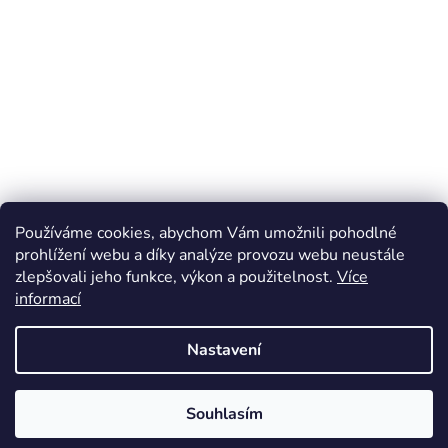
Carsonoptical.cz
Digiphot.cz
Levnelupy.cz
Používáme cookies, abychom Vám umožnili pohodlné
prohlížení webu a díky analýze provozu webu neustále
zlepšovali jeho funkce, výkon a použitelnost.
Více
informací
Vytvořil Shoptet
Nastavení
Copyright 2026
Optipomucky.cz
. Všechna práva vyhrazena.
Souhlasím
Upravit nastavení cookies