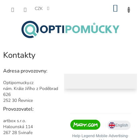
Přejít
NÁKU
na
CZK
obsah
KOŠÍK
Kontakty
Adresa provozovny:
Optipomucky.cz
nám. Krále Jiřího z Poděbrad
626
252 30 Řevnice
Provozovatel:
artbox s.r.o.
Halounská 114
267 28 Svinaře