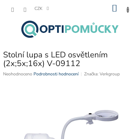
Přejít
NÁKU
na
CZK
obsah
KOŠÍK
Stolní lupa s LED osvětlením
(2x;5x;16x) V-09112
Průměrné
Neohodnoceno
Podrobnosti hodnocení
Značka:
Verkgroup
hodnocení
produktu
je
0,0
z
5
hvězdiček.