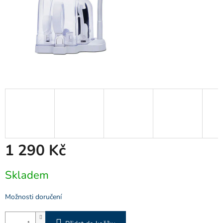
1 290 Kč
Měrná
Skladem
cena:
Možnosti doručení