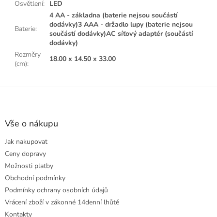
Osvětlení
:
LED
4 AA - základna (baterie nejsou součástí
dodávky)3 AAA - držadlo lupy (baterie nejsou
Baterie
:
součástí dodávky)AC síťový adaptér (součástí
dodávky)
Rozměry
18.00 x 14.50 x 33.00
(cm)
:
Z
á
p
a
Vše o nákupu
t
Jak nakupovat
í
Ceny dopravy
Možnosti platby
Obchodní podmínky
Podmínky ochrany osobních údajů
Vrácení zboží v zákonné 14denní lhůtě
Kontakty