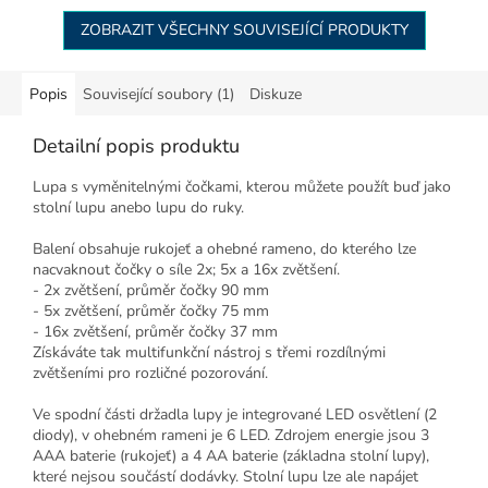
ZOBRAZIT VŠECHNY SOUVISEJÍCÍ PRODUKTY
Popis
Související soubory (1)
Diskuze
Detailní popis produktu
Lupa s vyměnitelnými čočkami, kterou můžete použít buď jako
stolní lupu anebo lupu do ruky.
Balení obsahuje rukojeť a ohebné rameno, do kterého lze
nacvaknout čočky o síle 2x; 5x a 16x zvětšení.
- 2x zvětšení, průměr čočky 90 mm
- 5x zvětšení, průměr čočky 75 mm
- 16x zvětšení, průměr čočky 37 mm
Získáváte tak multifunkční nástroj s třemi rozdílnými
zvětšeními pro rozličné pozorování.
Ve spodní části držadla lupy je integrované LED osvětlení (2
diody), v ohebném rameni je 6 LED. Zdrojem energie jsou 3
AAA baterie (rukojeť) a 4 AA baterie (základna stolní lupy),
které nejsou součástí dodávky. Stolní lupu lze ale napájet