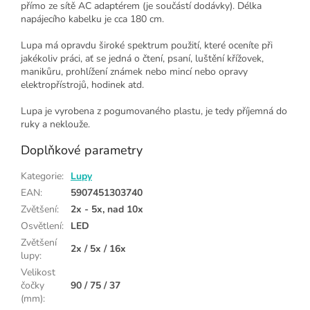
přímo ze sítě AC adaptérem (je součástí dodávky). Délka
napájecího kabelku je cca 180 cm.
Lupa má opravdu široké spektrum použití, které oceníte při
jakékoliv práci, ať se jedná o čtení, psaní, luštění křížovek,
manikůru, prohlížení známek nebo mincí nebo opravy
elektropřístrojů, hodinek atd.
Lupa je vyrobena z pogumovaného plastu, je tedy příjemná do
ruky a neklouže.
Doplňkové parametry
Kategorie
:
Lupy
EAN
:
5907451303740
Zvětšení
:
2x - 5x, nad 10x
Osvětlení
:
LED
Zvětšení
2x / 5x / 16x
lupy
:
Velikost
čočky
90 / 75 / 37
(mm)
: