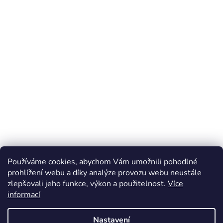
Carsonoptical.cz
Digiphot.cz
Levnelupy.cz
Používáme cookies, abychom Vám umožnili pohodlné
prohlížení webu a díky analýze provozu webu neustále
zlepšovali jeho funkce, výkon a použitelnost.
Více
informací
Vytvořil Shoptet
Nastavení