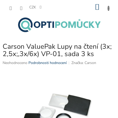
Přejít
NÁKU
na
CZK
obsah
KOŠÍK
Carson ValuePak Lupy na čtení (3x;
2,5x;,3x/6x) VP-01, sada 3 ks
Průměrné
Neohodnoceno
Podrobnosti hodnocení
Značka:
Carson
hodnocení
produktu
je
0,0
z
5
hvězdiček.