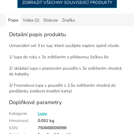
ZOBRAZIT VŠECHNY SOUVISEJÍCÍ PRODUKTY
Popis
Videa (1)
Diskuze
Značka
Detailní popis produktu
Univerzální set 3 ks lup, které využijete naplno úplně všude.
1/ lupa do ruky s 3x zvětšením a přídavnou čočkou 6x
2/ skládací lupa v plastovém pouzdře s 3x zvětšením vhodná
do kabelky
3/ Fresnelova lupa v pouzdře s 2,5x zvětšením vhodná do
peněženky (velikost kreditní karty)
Doplňkové parametry
Kategorie
:
Lupy
Hmotnost
:
0.051 kg
EAN
:
750668006998