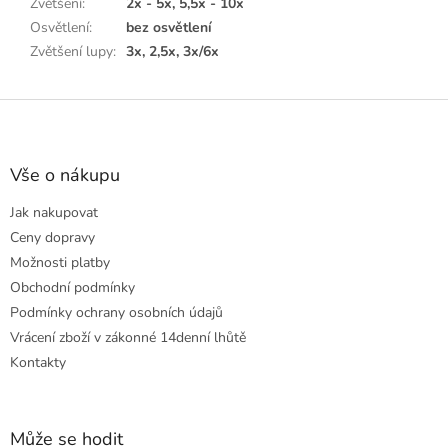
Zvětšení
:
2x - 5x, 5,5x - 10x
Osvětlení
:
bez osvětlení
Zvětšení lupy
:
3x, 2,5x, 3x/6x
Z
á
p
a
Vše o nákupu
t
Jak nakupovat
í
Ceny dopravy
Možnosti platby
Obchodní podmínky
Podmínky ochrany osobních údajů
Vrácení zboží v zákonné 14denní lhůtě
Kontakty
Může se hodit