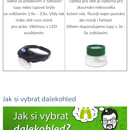
Jedná se především o náhlavní
Optika pro děti je výborná pro
lupy nebo lupové brýle
zkoumání mikrosvěta
se zvětšením 1,5x - 3,5x. Vždy tak
kolem nás. Rozvíjí nejen poznání,
máte obě ruce volné
ale rozvíjí i fantazii.
pro práci. Většinou s LED
Dětem doporučujeme lupy s 3x -
osvětlením.
5x zvětšením.
Jak si vybrat dalekohled