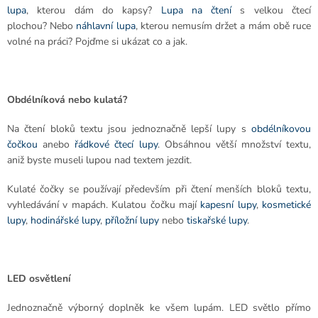
lupa
, kterou dám do kapsy?
Lupa na čtení
s velkou čtecí
plochou?
Nebo
náhlavní lupa
, kterou nemusím držet a mám obě ruce
volné na práci?
Pojďme si ukázat co a jak.
Obdélníková nebo kulatá?
Na čtení bloků textu jsou jednoznačně lepší lupy s
obdélníkovou
čočkou
anebo
řádkové čtecí lupy
. Obsáhnou větší množství textu,
aniž byste museli lupou nad textem jezdit.
Kulaté čočky se používají především při čtení menších bloků textu,
vyhledávání v mapách. Kulatou čočku mají
kapesní lupy
,
kosmetické
lupy
,
hodinářské lupy
,
příložní lupy
nebo
tiskařské lupy
.
LED osvětlení
Jednoznačně výborný doplněk ke všem lupám. LED světlo přímo