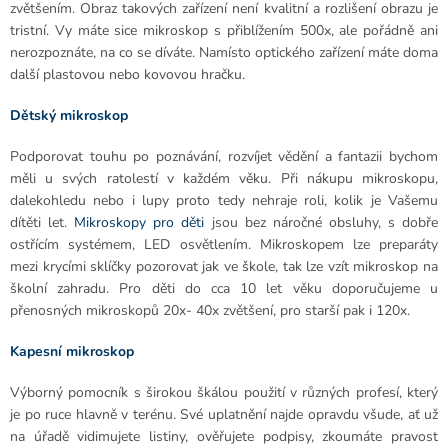
zvětšením. Obraz takových zařízení není kvalitní a rozlišení obrazu je
tristní. Vy máte sice mikroskop s přiblížením 500x, ale pořádně ani
nerozpoznáte, na co se díváte. Namísto optického zařízení máte doma
další plastovou nebo kovovou hračku.
Dětský mikroskop
Podporovat touhu po poznávání, rozvíjet vědění a fantazii bychom
měli u svých ratolestí v každém věku. Při nákupu mikroskopu,
dalekohledu nebo i lupy proto tedy nehraje roli, kolik je Vašemu
dítěti let.
Mikroskopy pro děti
jsou bez náročné obsluhy, s dobře
ostřícím systémem, LED osvětlením. Mikroskopem lze preparáty
mezi krycími sklíčky pozorovat jak ve škole, tak lze vzít mikroskop na
školní zahradu. Pro děti do cca 10 let věku doporučujeme u
přenosných mikroskopů 20x- 40x zvětšení, pro starší pak i 120x.
Kapesní mikroskop
Výborný pomocník s širokou škálou použití v různých profesí, který
je po ruce hlavně v terénu. Své uplatnění najde opravdu všude, ať už
na úřadě vidimujete listiny, ověřujete podpisy, zkoumáte pravost