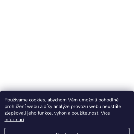
Carsonoptical.cz
Digiphot.cz
Levnelupy.cz
Používáme cookies, abychom Vám umožnili pohodlné
prohlížení webu a díky analýze provozu webu neustále
zlepšovali jeho funkce, výkon a použitelnost.
Více
informací
Vytvořil Shoptet