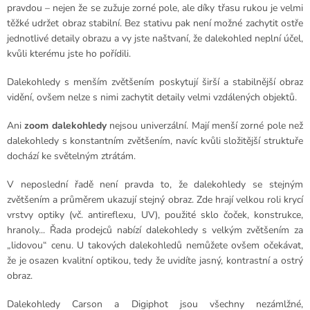
pravdou – nejen že se zužuje zorné pole, ale díky třasu rukou je velmi
těžké udržet obraz stabilní. Bez stativu pak není možné zachytit ostře
jednotlivé detaily obrazu a vy jste naštvaní, že dalekohled neplní účel,
kvůli kterému jste ho pořídili.
Dalekohledy s menším zvětšením poskytují širší a stabilnější obraz
vidění, ovšem nelze s nimi zachytit detaily velmi vzdálených objektů.
Ani
zoom dalekohledy
nejsou univerzální. Mají menší zorné pole než
dalekohledy s konstantním zvětšením, navíc kvůli složitější struktuře
dochází ke světelným ztrátám.
V neposlední řadě není pravda to, že dalekohledy se stejným
zvětšením a průměrem ukazují stejný obraz. Zde hrají velkou roli krycí
vrstvy optiky (vč. antireflexu, UV), použité sklo čoček, konstrukce,
hranoly... Řada prodejců nabízí dalekohledy s velkým zvětšením za
„lidovou“ cenu. U takových dalekohledů nemůžete ovšem očekávat,
že je osazen kvalitní optikou, tedy že uvidíte jasný, kontrastní a ostrý
obraz.
Dalekohledy Carson a Digiphot jsou všechny nezámlžné,