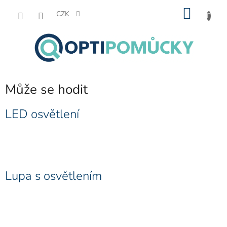
Přejít
NÁKU
na
CZK
obsah
KOŠÍK
Může se hodit
V
LED osvětlení
ý
p
i
s
č
Lupa s osvětlením
l
á
n
k
ů