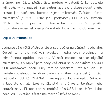
známek, nemůžete přečíst číslo motoru v autodílně, kontrolujete
mikrotrhliny na stavbě, jste biolog, zoolog, elektroopravář anebo
prostě jen nadšenec, kterého zajímá mikrosvět. Zvětšení těchto
mikroskopů je 60x - 120x, jsou podsvíceny LED a UV světlem.
Některé lze je napojit na telefon a hned z místa činu posílat
fotografie a videa nebo jen pořizovat elektronickou fotodokumentaci.
Digitální mikroskop
Jedná se už o větší přístroje, které jsou trošku náročnější na obsluhu.
Oproti tomu ale vyčnívají vysokou mechanickou precizností a
mimořádnou optickou kvalitou. V naší nabídce najdete digitální
mikroskopy s 5 Mpix čipem, tedy Váš obraz se bude skládat z 5 000
000 obrazových bodů. Díky tomuto vysokému rozlišení čipu se
můžete spolehnout, že obraz bude maximálně čistý a ostrý i u těch
nejmenších detailů. Digitální mikroskopy najdou své uplatnění nejen
v laboratořích, ale také ve školství, v průmyslu, lékařství nebo
opravárenství. Přenos obrazu probíhá přes USB kabel, HDMI kabel
nebo WiFi. Zvětšení těchto mikroskopů bývá až 500x.