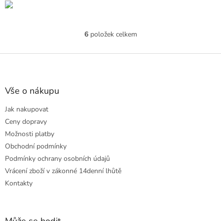
6
položek celkem
O
v
l
Z
á
á
d
p
a
a
Vše o nákupu
c
t
í
Jak nakupovat
í
p
r
Ceny dopravy
v
Možnosti platby
k
Obchodní podmínky
y
Podmínky ochrany osobních údajů
v
ý
Vrácení zboží v zákonné 14denní lhůtě
p
Kontakty
i
s
u
Může se hodit