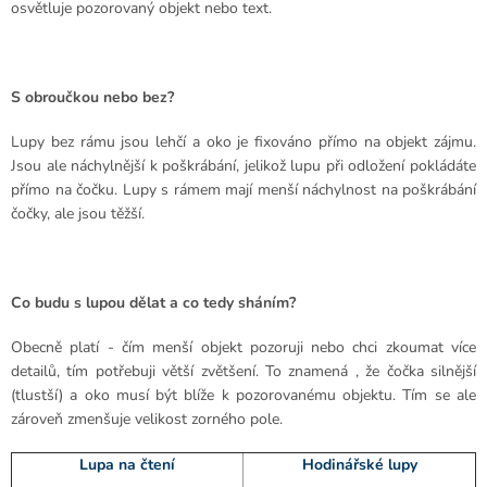
osvětluje pozorovaný objekt nebo text.
S obroučkou nebo bez?
Lupy bez rámu jsou lehčí a oko je fixováno přímo na objekt zájmu.
Jsou ale náchylnější k poškrábání, jelikož lupu při odložení pokládáte
přímo na čočku. Lupy s rámem mají menší náchylnost na poškrábání
čočky, ale jsou těžší.
Co budu s lupou dělat a co tedy sháním?
Obecně platí - čím menší objekt pozoruji nebo chci zkoumat více
detailů, tím potřebuji větší zvětšení. To znamená , že čočka silnější
(tlustší) a oko musí být blíže k pozorovanému objektu. Tím se ale
zároveň zmenšuje velikost zorného pole.
Lupa na čtení
Hodinářské lupy