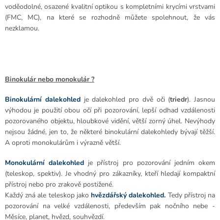
voděodolné, osazené kvalitní optikou s kompletními krycími vrstvami
(FMC, MC), na které se rozhodně můžete spolehnout, že vás
nezklamou.
Binokulár nebo monokulár ?
Binokulární dalekohled
je dalekohled pro dvě oči (
triedr
). Jasnou
výhodou je použití obou očí při pozorování, lepší odhad vzdálenosti
pozorovaného objektu, hloubkové vidění, větší zorný úhel. Nevýhody
nejsou žádné, jen to, že některé binokulární dalekohledy bývají těžší.
A oproti monokulárům i výrazně větší.
Monokulární dalekohled
je přístroj pro pozorování jedním okem
(teleskop, spektiv). Je vhodný pro zákazníky, kteří hledají kompaktní
přístroj nebo pro zrakově postižené.
Každý zná ale teleskop jako
hvězdářský dalekohled.
Tedy přístroj na
pozorování na velké vzdálenosti, především pak nočního nebe -
Měsíce, planet, hvězd, souhvězdí.