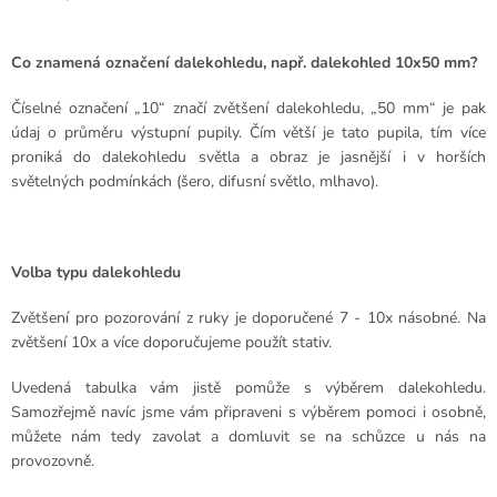
Co znamená označení dalekohledu, např. dalekohled 10x50 mm?
Číselné označení „10“ značí zvětšení dalekohledu, „50 mm“ je pak
údaj o průměru výstupní pupily. Čím větší je tato pupila, tím více
proniká do dalekohledu světla a obraz je jasnější i v horších
světelných podmínkách (šero, difusní světlo, mlhavo).
Volba typu dalekohledu
Zvětšení pro pozorování z ruky je doporučené 7 - 10x násobné. Na
zvětšení 10x a více doporučujeme použít stativ.
Uvedená tabulka vám jistě pomůže s výběrem dalekohledu.
Samozřejmě navíc jsme vám připraveni s výběrem pomoci i osobně,
můžete nám tedy zavolat a domluvit se na schůzce u nás na
provozovně.