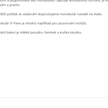
stní a pogumované tělo monokuláru zajišťuje antišokovou ochranu, je o
kám a prachu.
větší požitek ze sledování doporučujeme monokulár nasadit na stativ.
kulár X-View je vhodný například pro pozorování motýlů.
ástí balení je měkké pouzdro, řemínek a krytka okuláru.