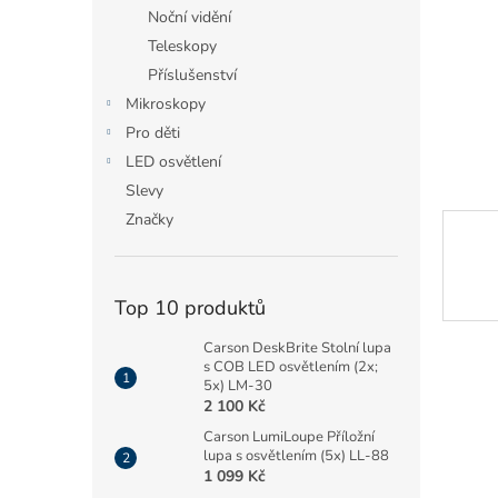
n
Noční vidění
e
Teleskopy
l
Příslušenství
Mikroskopy
Pro děti
LED osvětlení
Slevy
Značky
Top 10 produktů
Carson DeskBrite Stolní lupa
s COB LED osvětlením (2x;
5x) LM-30
2 100 Kč
Carson LumiLoupe Příložní
lupa s osvětlením (5x) LL-88
1 099 Kč