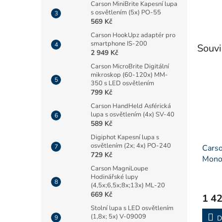
Carson MiniBrite Kapesní lupa
s osvětlením (5x) PO-55
569 Kč
Carson HookUpz adaptér pro
smartphone IS-200
Souvi
2 949 Kč
Carson MicroBrite Digitální
mikroskop (60-120x) MM-
350 s LED osvětlením
799 Kč
Carson HandHeld Asférická
lupa s osvětlením (4x) SV-40
589 Kč
Digiphot Kapesní lupa s
osvětlením (2x; 4x) PO-240
Carso
729 Kč
Monok
Carson MagniLoupe
8x25
Hodinářské lupy
(4,5x;6,5x;8x;13x) ML-20
669 Kč
1 42
Stolní lupa s LED osvětlením
(1,8x; 5x) V-09009
D