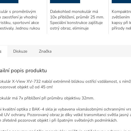
ulár s proměnlivým
Dalekohled monokulár má
Kompaktní
 zaostření je vhodný
10x přiblížení, průměr 25 mm.
zvětšením 
ristiku, sportovní akce
Speciální konstrukce zajišťuje
kapsy při 
estivaly. Jednou rukou
ostrý obraz, eliminuje
přírody ne
 přeostříte ze
zkreslení. Voděodolný, určený
akci. Je 
ného objektu na bližší.
na turistiku, sport.
také pro z
s
Diskuze
Značka
ailní popis produktu
kulár X-View XV-732 nabízí extrémně blízkou ostřící vzdálenost, s ním
pozorovat objekt už od 45 cm!
kulár má 7x přiblížení při průměru objektivu 32mm.
i kvalitní optika z BAK-4 skla je vybavena vícenásobnými ochrannými vr
ně UV ochrany. Pozorovaný obraz je díky velké transmitanci světla jasný a 
m zřetelně pozorovat objekt i při špatným světelných podmínkách.