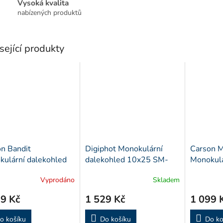
Vysoká kvalita
nabízených produktů
sející produkty
n Bandit
Digiphot Monokulární
Carson M
ulární dalekohled
dalekohled 10x25 SM-
Monokul
 BA-825
1025
Vyprodáno
Skladem
9 Kč
1 529 Kč
1 099 
o košíku
Do košíku
Do ko