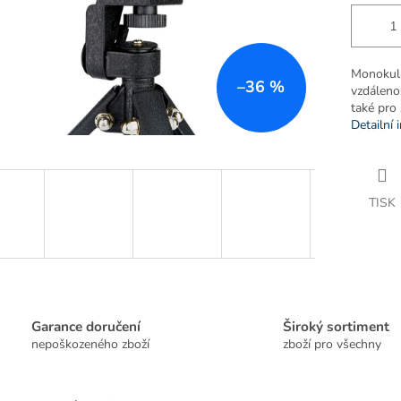
Monokulár
–36 %
vzdáleno
také pro 
Detailní 
TISK
Garance doručení
Široký sortiment
nepoškozeného zboží
zboží pro všechny