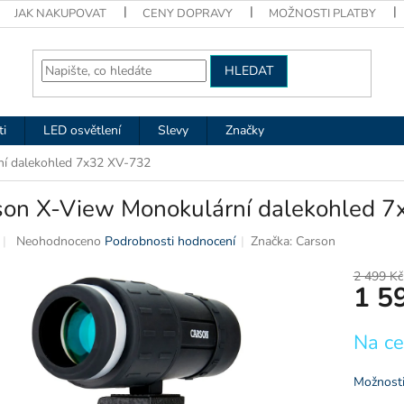
JAK NAKUPOVAT
CENY DOPRAVY
MOŽNOSTI PLATBY
HLEDAT
ti
LED osvětlení
Slevy
Značky
í dalekohled 7x32 XV-732
son X-View Monokulární dalekohled 
Průměrné
Neohodnoceno
Podrobnosti hodnocení
Značka:
Carson
hodnocení
produktu
2 499 Kč
1 5
je
0,0
z
Měrná
Na ce
5
cena:
hvězdiček.
Možnosti