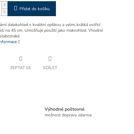
Přidat do košíku
ní dalekohled s kvalitní optikou a velmi krátká ostřící
stí na 45 cm. Umožňuje použití jako makrohled. Vhodné
slabozraké.
informace
ZEPTAT SE
SDÍLET
Výhodné poštovné
možnost dopravy zdarma