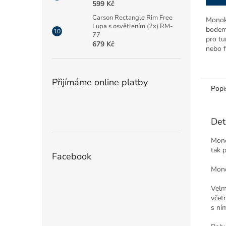
599 Kč
Carson Rectangle Rim Free
Monok
Lupa s osvětlením (2x) RM-
bodem
77
pro tu
679 Kč
nebo f
rychle
vzdále
Přijímáme online platby
Popi
Det
Mono
tak 
Facebook
Mono
Velm
včet
s ní