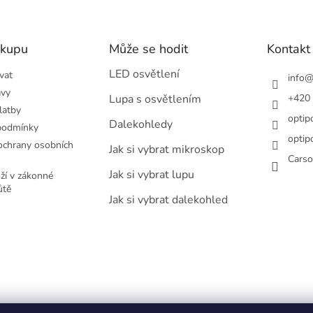
ákupu
Může se hodit
Kontakt
LED osvětlení
vat
info
avy
Lupa s osvětlením
+420
latby
optip
Dalekohledy
podmínky
optip
chrany osobních
Jak si vybrat mikroskop
Carso
Jak si vybrat lupu
ží v zákonné
ůtě
Jak si vybrat dalekohled