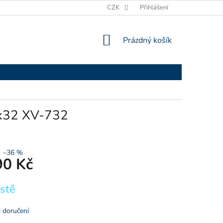
OBCHODNÍ PODMÍNKY
PODMÍNKY OCHRANY OSOBNÍCH ÚDAJŮ
CZK
Přihlášení
NÁKUPNÍ
Prázdný košík
KOŠÍK
7x32 XV-732
–36 %
90 Kč
stě
 doručení