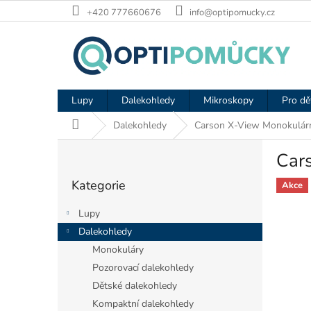
Přejít
+420 777660676
info@optipomucky.cz
na
obsah
Lupy
Dalekohledy
Mikroskopy
Pro dě
Domů
Dalekohledy
Carson X-View Monokulárn
P
Car
o
Přeskočit
s
Kategorie
kategorie
Akce
t
r
Lupy
a
Dalekohledy
n
Monokuláry
n
í
Pozorovací dalekohledy
p
Dětské dalekohledy
a
Kompaktní dalekohledy