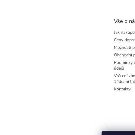
p
a
t
Vše o n
í
Jak nakupo
Ceny dopr
Možnosti p
Obchodní 
Podmínky o
údajů
Vrácení zbo
14denní lh
Kontakty