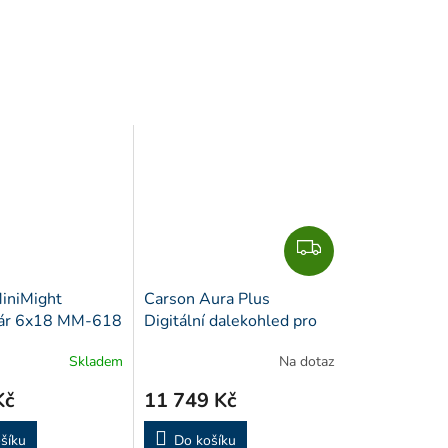
Z
D
A
iniMight
Carson Aura Plus
R
ár 6x18 MM-618
Digitální dalekohled pro
M
noční vidění NV-250
Skladem
Na dotaz
A
Kč
11 749 Kč
šíku
Do košíku