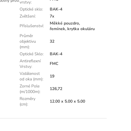
dolný proti
vrstvy
:
Optické sklo
:
BAK-4
Zvětšení
:
7x
Měkké pouzdro,
Příslušenství
:
řemínek, krytka okuláru
Průměr
objektivu
32
(mm)
:
Optické Sklo
:
BAK-4
Antireflexní
FMC
Vrstvy
:
Vzdálenost
19
od oka (mm)
:
Zorné Pole
126,72
(m/1000m)
:
Rozměry
12.00 x 5.00 x 5.00
(cm)
: