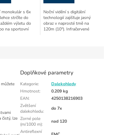
 monokulár s 6x
Noční vidění s digitální
lehce strčíte do
technologií zajišťuje jasný
každém výletu do
obraz v naprosté tmě na
bo na sportovní
120m (10°). Infračervené
vhodným pomocníkem
světlo, kamera k focení a
rakově postižené.
natáčení videí, 8GB MicroSD.
Doplňkové parametry
ž můžete
Kategorie
:
Dalekohledy
Hmotnost
:
0.209 kg
EAN
:
4250138216903
Zvětšení
do 7x
dalekohledu
:
stvami
čistý, lze
Zorné pole
nad 120
(m/1000 m)
:
Antireflexní
FMC