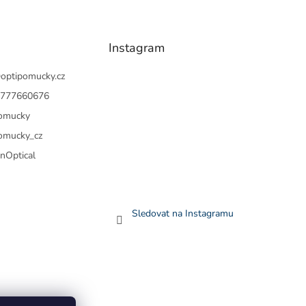
Instagram
@
optipomucky.cz
 777660676
omucky
omucky_cz
nOptical
Sledovat na Instagramu